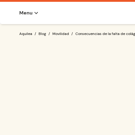
Menu
Consecuencias de la falta de colágeno
Aquilea
/
Blog
/
Movilidad
/
Consecuencias de la falta de colá
la proteína más 
fibroblastos