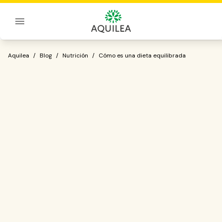
Sobre Aquilea
Cómo es una dieta equilibrada
Aquilea
/
Blog
/
Nutrición
/
Cómo es una dieta equilibrada
dieta equilibrada
mantener una