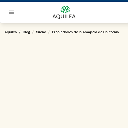
Sobre Aquilea
Propiedades de la Amapola de Californ
Aquilea
/
Blog
/
Sueño
/
Propiedades de la Amapola de California
problemas para conciliar el sueño
ansiedad o estrés