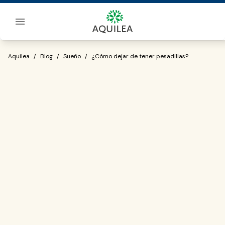
Sobre Aquilea
¿Cómo dejar de tener pesadillas?
Aquilea
/
Blog
/
Sueño
/
¿Cómo dejar de tener pesadillas?
remedios para dormir bien