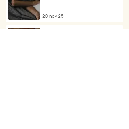
20 nov 25
Cómo crear el ambiente ideal para
dormir
23 oct 25
Conoce la rutina nocturna
perfecta
20 oct 25
Todos los artículos