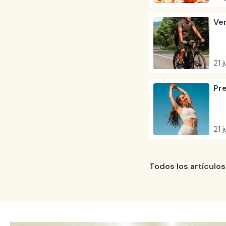
Ver
21 j
Pre
21 j
Todos los artículos