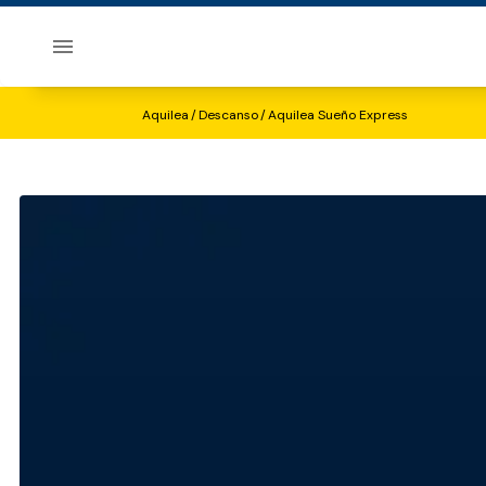
Sobre Aquilea
Aquilea Sueño Express
Aquilea
/
Descanso
/
Aquilea Sueño Express