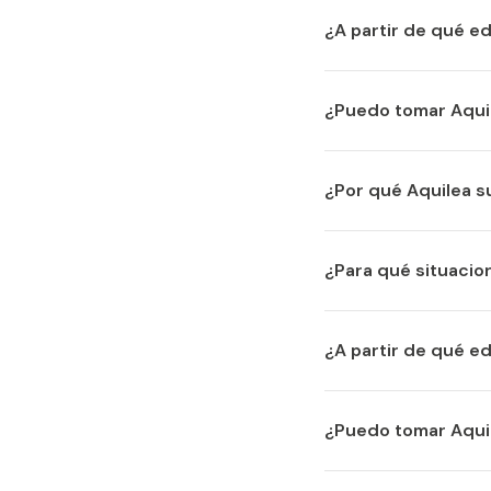
Melatonina
¿A partir de qué e
Reduce el tiempo para conciliar el sueño.
Aquilea Sueño Expres
¿Puedo tomar Aqui
Sin Gluten
Sin Azúcar
Sin Colorantes
Sin Lactosa
No se recomienda to
Apto para veganos
¿Por qué Aquilea s
Nuestros complementos alimenticios no intentan diagnosticar, pr
Porqué por esta vía
Melatonina: La melatonina contribuye a reducir el tiempo neces
¿Para qué situacio
Aquilea Sueño Expres
¿A partir de qué e
Aquilea Sueño Expres
¿Puedo tomar Aqui
El producto Aquilea