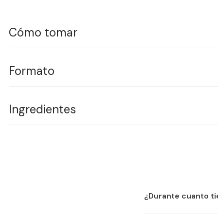
Cómo tomar
Agitar bien antes de usar. Aplicar 1 pulverización subling
Formato
ACCIÓN RÁPIDA Y CÓMODA
Disponible en envase de 12 ml.
Ingredientes
12 ML
Por 1 pulverización: Melatonina (1 mg).
Ver tabla de activos
destacados
Ingredientes
¿Durante cuanto t
Aquilea Sueño Expres