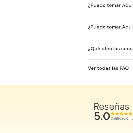
¿Puedo tomar Aquil
El producto Aquilea 
¿Puedo tomar Aqui
El producto Aquilea S
¿Qué efectos secu
Normalmente los pro
ingrediente podrían
Ver todas las FAQ
gastrointestinal.
Reseñas
5.0
Calificación
Isabel P.