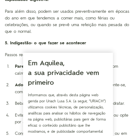
Para além disso, podem ser usados preventivamente em épocas
do ano em que tendemos a comer mais, como férias ou
celebrações, ou quando se prevê uma refeição mais pesada do
que o normal.
5. Indigestão: o que fazer se acontecer
Passos recomendados se notar os primeiros sintomas:
Em Aquilea,
Pare imediatamente
e, se estiver na água, saia com
a sua privacidade vem
calma.
primeiro
Adote uma posição fetal
: deite-se de lado ou sente-se,
com os joelhos dobrados.
Informamos que, através desta página web
gerida por Uriach Lusa S.A. (a seguir, “URIACH”)
Beba pequenos
goles de água
morna para se reidratar.
utilizamos cookies técnicas, de personalização,
analíticas para analisar os hábitos de navegação
Evite alimentos até que os sintomas desapareçam ou opte
na página web, publicitárias para gerir de forma
por algo muito leve (como caldos ou soro).
eficaz o conteúdo publicitário que lhe
mostramos, e de publicidade comportamental
Consulte um profissional se os sintomas persistirem ou em