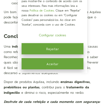
para mostrar-lhe o conteúdo de acordo com os
caso de vómitos intensos ou tonturas intensas.
seus interesses. Para mais informações leia a
nossa
Política de Cookies
. Clique em "Rejeitar"
Um bom kit digestivo com produtos naturais como os de Aquilea
para desativar os cookies ou em "Configurar
pode fazer a diferença entre recuperar rapidamente ou que o
Cookies" para personalizá-los. Ao clicar em
desconforto dure horas.
"Aceitar", concorda com o uso de Cookies.
Conclusão
Configurar cookies
Uma
indigestão
pode ocorrer por uma combinação de causas
Rejeitar
como refeições abundantes, temperatura ou esforço físico.
Reconhecer
o que é uma indigestão
, as suas
causas
e saber
quais são
os sintomas
é essencial para agir a tempo. Prevenir
Aceitar
é fácil se observamos as recomendações de alimentação,
descanso e suplementos adequados.
Dispor de produtos Aquilea, incluindo
enzimas digestivas,
prebióticos ou plantas
, contribui para o
tratamento da
indigestão
e diminui o risco, especialmente no verão.
Desfrute de cada refeição e cada momento com segurança: