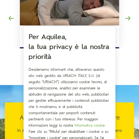
Per Aquilea,
Riposo
la tua privacy è la nostra
priorità
Desideriamo informarti che, attraverso questo
sito web gestito da URIACH ITALY, S.r.l. (di
seguito “URIACH”) utilizziamo cookie tecnici, di
personalizzazione, analitici per esaminare le
abitudini di navigazione del sito web, pubblicitari
per gestire efficacemente i contenuti pubblicitari
che ti mostriamo, e di pubblicità
comportamentale per proporti contenuti
Aquilea. Connesso al tuo benessere
pertinenti con i tuoi interessi. Per maggiori
informazioni leggi la nostra
Informativa cookie
.
In Aquilea crediamo che un nuovo modo di prendersi
Fare clic su "Rifiuta" per disabilitare i cookie o su
cura di sé stessi sia possibile.
"Impostare i cookie" per personalizzarli. Se fai