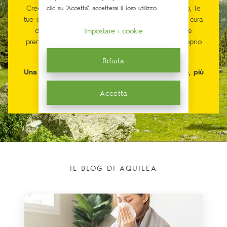
Crediamo nella stretta connessione fra il tuo corpo, le
clic su "Accetta", accetterai il loro utilizzo.
tue emozioni e ciò che ti circonda. E che prendersi cura
di sé stessi, sia prendersi cura di tutti. È possibile
Impostare i cookie
prendersi cura di sé con soluzioni più adatte al proprio
corpo e più rispettose della natura.
Rifiuta
Una nuova visione della salute, più consapevole, più
connessa al tuo benessere. È possibile.
Accetta
IL BLOG DI AQUILEA