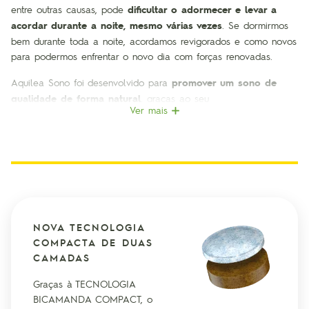
entre outras causas, pode
dificultar o adormecer e levar a
acordar durante a noite, mesmo várias vezes
. Se dormirmos
bem durante toda a noite, acordamos revigorados e como novos
para podermos enfrentar o novo dia com forças renovadas.
Aquilea Sono foi desenvolvido para
promover um sono de
qualidade de forma natural
, graças ao seu
Ver mais
inovador
comprimido bicamada
, especialmente concebido para
que os seus
ingredientes sejam libertados à medida que são
necessários
:
A primeira camada
, de libertação rápida, contém
melatonina. A melatonina é uma substância produzida
naturalmente no nosso organismo e desempenha um papel
muito importante no início do sono.
NOVA TECNOLOGIA
COMPACTA DE DUAS
A segunda camada
, de libertação retardada, contém
CAMADAS
extratos de valeriana, passiflora e papoila da Califórnia
para apoiar um sono reparador durante toda a noite.
Graças à TECNOLOGIA
Assim, Aquilea Sono favorece um sono reparador, intervindo
BICAMANDA COMPACT, o
tanto no início do sono como ao longo da noite.