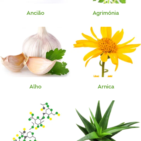
Ancião
Agrimónia
Alho
Arnica