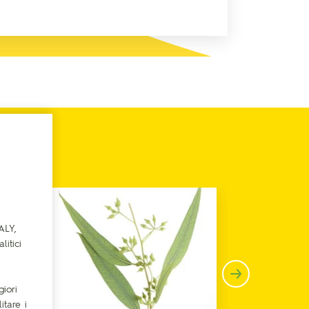
ALY,
litici
iori
itare i