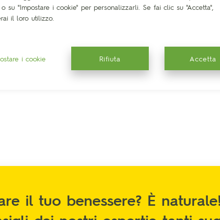
o su "Impostare i cookie" per personalizzarli. Se fai clic su "Accetta",
ai il loro utilizzo.
Rusco
Camomilla
ostare i cookie
Rifiuta
Accetta
are il tuo benessere? È naturale!
sigli dei nostri espertie tanti s