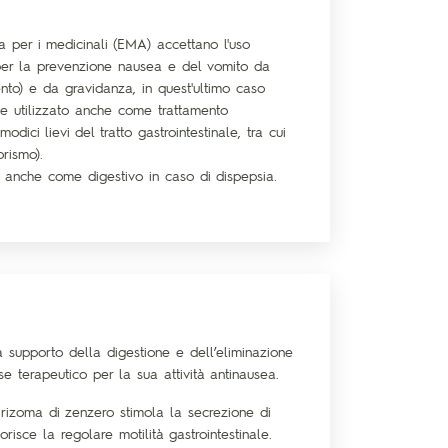
 per i medicinali (EMA) accettano l'uso
 per la prevenzione nausea e del vomito da
ento) e da gravidanza, in quest'ultimo caso
ne utilizzato anche come trattamento
odici lievi del tratto gastrointestinale, tra cui
orismo).
to anche come digestivo in caso di dispepsia.
a supporto della digestione e dell’eliminazione
se terapeutico per la sua attività antinausea.
 rizoma di zenzero stimola la secrezione di
risce la regolare motilità gastrointestinale.