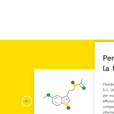
Per
la 
o
Deside
S.r.l. 
per esa
efficac
comport
informa