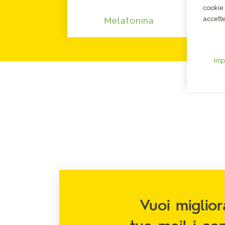
cookie 
accetter
Melatonina
Imp
Vuoi miglior
tua mail i con