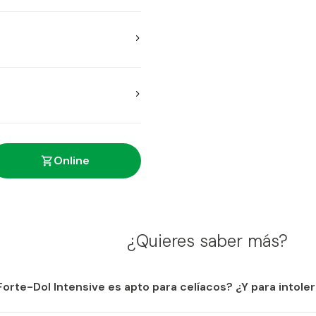
cto en boca. Sin necesidad
ks bebibles.
500 mg, sulfato de
0mg, extracto de Boswellia
Online
 ácido hialurônico 25,5mg,
os de origen natural
¿Quieres saber más?
dos
orte-Dol Intensive es apto para celíacos? ¿Y para intoler
 lactosa.