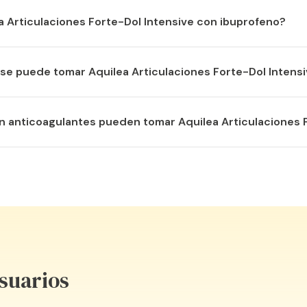
ntado a base de extractos
a Articulaciones Forte-Dol Intensive con ibuprofeno?
parar las tomas entre este producto y cualquier AINE (Medic
se puede tomar Aquilea Articulaciones Forte-Dol Intens
roitina
ación.
mes de descanso por cada 3 meses de producto, como medida
 anticoagulantes pueden tomar Aquilea Articulaciones F
ienda consultar con el médico.
ar de las articulaciones.
ación de colágeno y reduce
suarios
sa