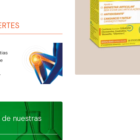
ERTES
tias
ne
y
e de nuestras