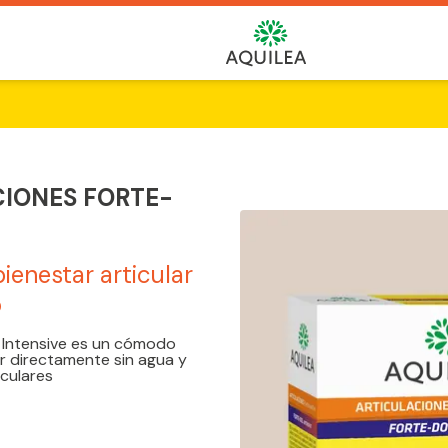
ive
CIONES FORTE-
bienestar articular
o
l Intensive es un cómodo
r directamente sin agua y
iculares