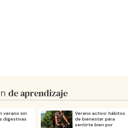
nes
nto de los
idrolizado
el cansancio
atiga
os
de aprendizaje
ón
 verano sin
Verano activo: hábitos
s digestivas
de bienestar para
sentirte bien por