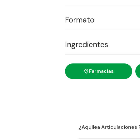
Tomar 1 stick diario bebible dire
de mezclarlo con agua.
Formato
CÓMODO Y SIN AGUA
Disponible en formato de 20 stic
Ingredientes
20 STICKS
Por 1 stick
: Sulfato de condroitina 
glucosamina 500 mg, Univestin™ 25
Farmacias
50mg, Vitamina C 53mg (66% VRN*),
aceite de semilla de cáñamo 20mg.
Ver tabla de activos
99% de ingredientes activ
destaca
Ingredientes
¿Aquilea Articulaciones F
Sí, no contiene ni gluten ni