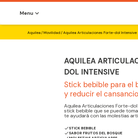
Menu
Aquilea Articulaciones Forte-dol Intens
Aquilea
/
Movilidad
/
Aquilea Articulaciones Forte-dol Intensive
AQUILEA ARTICULA
DOL INTENSIVE
Stick bebible para el 
y reducir el cansanci
Aquilea Articulaciones Forte-do
stick bebible que se puede toma
te ayudará con las molestias art
STICK BEBIBLE
SABOR FRUTOS DEL BOSQUE