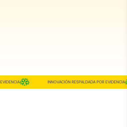
Juan-Antonio S.
Mi artrosis es bastante dolorosa y ha
logrado calmarme los dolores en gran
medida.
IDENCIA
INNOVACIÓN RESPALDADA POR EVIDENCIA