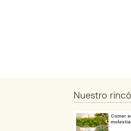
Articulacio
Mantenimie
músculos
Colágeno h
Magnesio
Disminuye 
Reduce la f
Comprimid
Nuestro rinc
Comer en
molestia