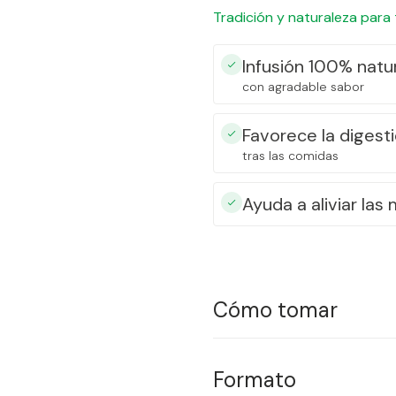
Tradición y naturaleza para 
Infusión 100% natu
con agradable sabor
Favorece la digest
tras las comidas
Ayuda a aliviar las
Cómo tomar
Colocar una bolsita en una t
Formato
CALIENTE O FRÍA