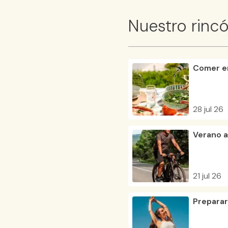
Nuestro rinc
Comer en
28 jul 26
Verano a
21 jul 26
Preparar