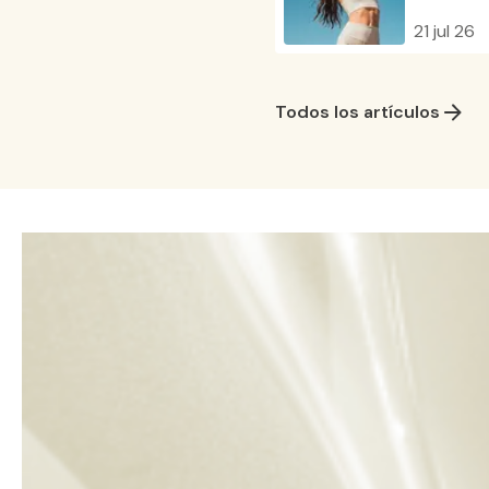
21 jul 26
Todos los artículos
Recebe
descon
Li a pol