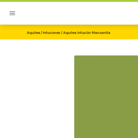
Sobre Aquilea
Aquilea Infusión Manzanilla
Aquilea
/
Infusiones
/
Aquilea Infusión Manzanilla