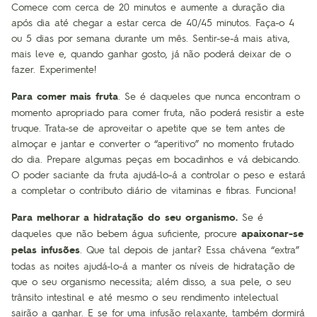
Comece com cerca de 20 minutos e aumente a duração dia
após dia até chegar a estar cerca de 40/45 minutos. Faça-o 4
ou 5 dias por semana durante um mês. Sentir-se-á mais ativa,
mais leve e, quando ganhar gosto, já não poderá deixar de o
fazer. Experimente!
Para comer mais fruta
. Se é daqueles que nunca encontram o
momento apropriado para comer fruta, não poderá resistir a este
truque. Trata-se de aproveitar o apetite que se tem antes de
almoçar e jantar e converter o “aperitivo” no momento frutado
do dia. Prepare algumas peças em bocadinhos e vá debicando.
O poder saciante da fruta ajudá-lo-á a controlar o peso e estará
a completar o contributo diário de vitaminas e fibras. Funciona!
Para melhorar a hidratação do seu organismo.
Se é
daqueles que não bebem água suficiente, procure
apaixonar-se
pelas infusões
. Que tal depois de jantar? Essa chávena “extra”
todas as noites ajudá-lo-á a manter os níveis de hidratação de
que o seu organismo necessita; além disso, a sua pele, o seu
trânsito intestinal e até mesmo o seu rendimento intelectual
sairão a ganhar. E se for uma infusão relaxante, também dormirá