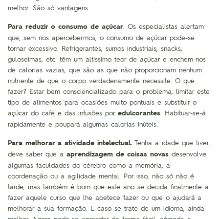
melhor. São só vantagens.
Para reduzir o consumo de açúcar
. Os especialistas alertam
que, sem nos apercebermos, o consumo de açúcar pode-se
tornar excessivo. Refrigerantes, sumos industriais, snacks,
guloseimas, etc. têm um altíssimo teor de açúcar e enchem-nos
de calorias vazias, que são as que não proporcionam nenhum
nutriente de que o corpo verdadeiramente necessite. O que
fazer? Estar bem consciencializado para o problema, limitar este
tipo de alimentos para ocasiões muito pontuais e substituir o
açúcar do café e das infusões por
edulcorantes
. Habituar-se-á
rapidamente e poupará algumas calorias inúteis.
Para melhorar a atividade intelectual.
Tenha a idade que tiver,
deve saber que a
aprendizagem de coisas novas
desenvolve
algumas faculdades do cérebro como a memória, a
coordenação ou a agilidade mental. Por isso, não só não é
tarde, mas também é bom que este ano se decida finalmente a
fazer aquele curso que lhe apetece fazer ou que o ajudará a
melhorar a sua formação. E caso se trate de um idioma, ainda
melhor. Agora pode-se aprender de forma fácil, cómoda e