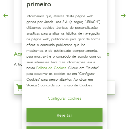
primeiro
Informamos que, através desta página web
gerida por Uriach Lusa S.A. (a seguir, “URIACH”)
utilizamos cookies técnicas, de personalização,
analíticas para analisar os hábitos de navegação
na página web, publicitárias para gerir de forma
eficaz o conteúdo publicitário que lhe
mostramos, e de publicidade comportamental
Aquilea Articulações Forte-dol Intensive
para mostrar-lhe o conteúdo de acordo com os
seus interesses. Para mais informações leia a
Articulações fortes e saudáveis
nossa
Política de Cookies
. Clique em "Rejeitar"
para desativar os cookies ou em "Configurar
Cookies" para personalizá-los. Ao clicar em
"Aceitar", concorda com o uso de Cookies.
Onde comprar?
Configurar cookies
Rejeitar