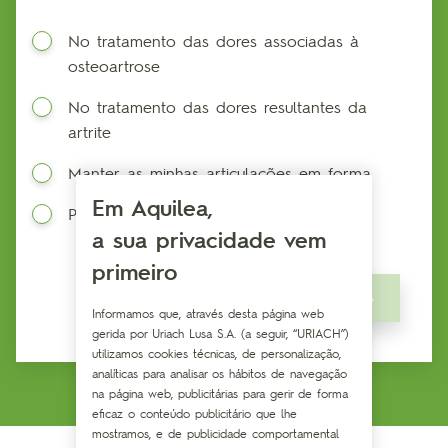
No tratamento das dores associadas à
osteoartrose
No tratamento das dores resultantes da
artrite
Manter as minhas articulações em forma
Em Aquilea,
Prevenir o desgaste das articulações
a sua privacidade vem
primeiro
Seguinte
Informamos que, através desta página web
gerida por Uriach Lusa S.A. (a seguir, “URIACH”)
utilizamos cookies técnicas, de personalização,
analíticas para analisar os hábitos de navegação
na página web, publicitárias para gerir de forma
eficaz o conteúdo publicitário que lhe
mostramos, e de publicidade comportamental