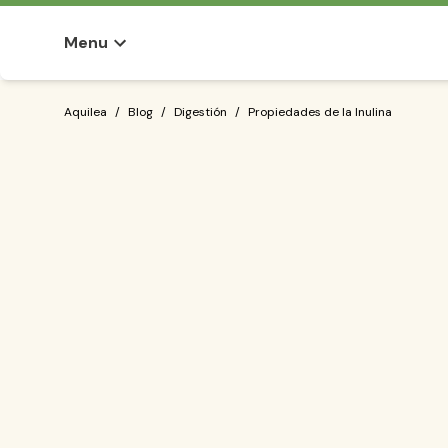
Menu
Propiedades de la Inulina
Aquilea
/
Blog
/
Digestión
/
Propiedades de la Inulina