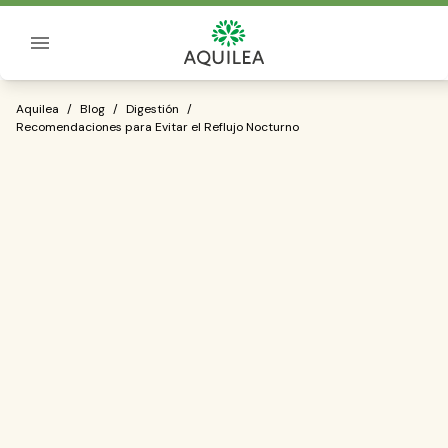
Sobre Aquilea
Recomendaciones para Evitar el Refluj
Aquilea
/
Blog
/
Digestión
/
Recomendaciones para Evitar el Reflujo Nocturno
incómodo malestar
crónico