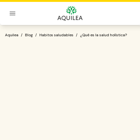
Sobre Aquilea
¿Qué es la salud holística?
Aquilea
/
Blog
/
Habitos saludables
/
¿Qué es la salud holística?
unión de la mente, el cuerpo y
el espíritu.