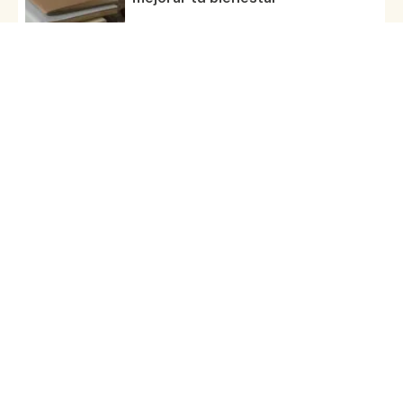
16 dic 25
Rutinas de autocuidado natural
02 oct 25
¿Cuáles son los pilares para lograr
el bienestar?
30 sept 25
Todos los artículos