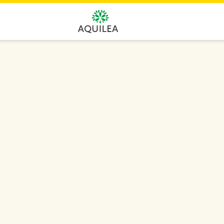
Aquilea
qué es,
omento
certificado FSC
Forest
Consejo de Administración Forestal
ante la