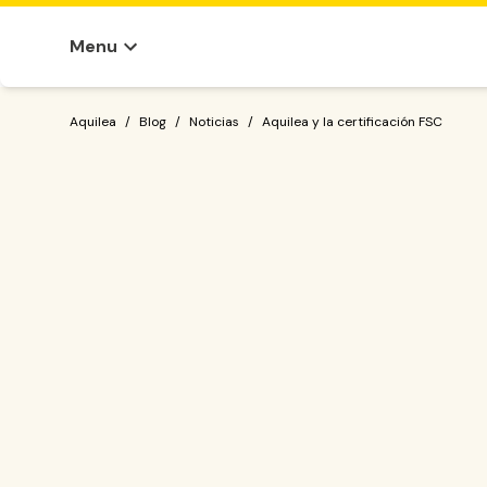
Menu
Aquilea y la certificación FSC
Aquilea
/
Blog
/
Noticias
/
Aquilea y la certificación FSC
dónde
qué m
Stewardship Council