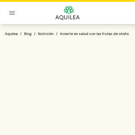
Sobre Aquilea
Invierte en salud con las frutas de otoñ
Aquilea
/
Blog
/
Nutrición
/
Invierte en salud con las frutas de otoño