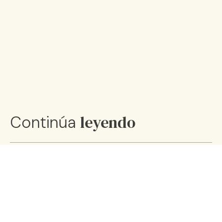
leyendo
Continúa
Cómo preparar un desayuno
completo y nutritivo
08 ene 25