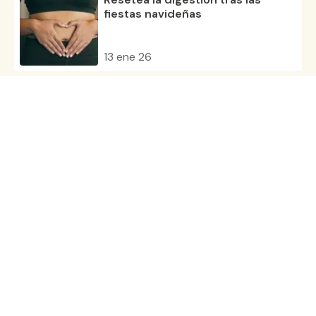
fiestas navideñas
13 ene 26
Disfruta de las fiestas navideñas
sin excesos
09 dic 25
¿Por qué se producen y cómo se
evitan los gases?
30 oct 25
Todos los artículos