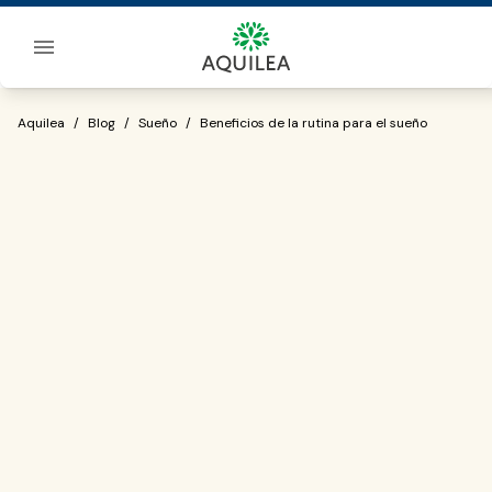
Sobre Aquilea
Beneficios de la rutina para el sueño
Aquilea
/
Blog
/
Sueño
/
Beneficios de la rutina para el sueño