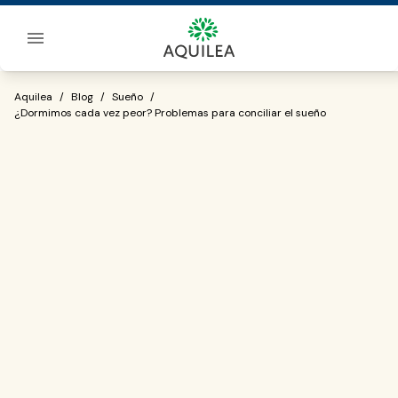
Sobre Aquilea
¿Dormimos cada vez peor? Problemas p
Aquilea
/
Blog
/
Sueño
/
¿Dormimos cada vez peor? Problemas para conciliar el sueño