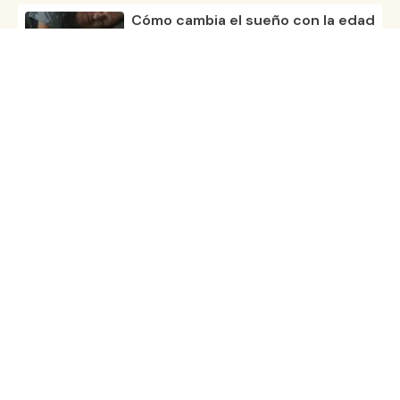
Cómo cambia el sueño con la edad
20 nov 25
Cómo crear el ambiente ideal para
dormir
23 oct 25
Conoce la rutina nocturna
perfecta
20 oct 25
Todos los artículos