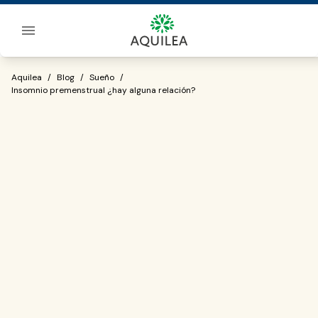
Sobre Aquilea
Insomnio premenstrual ¿hay alguna rel
Aquilea
/
Blog
/
Sueño
/
Insomnio premenstrual ¿hay alguna relación?
insomnio