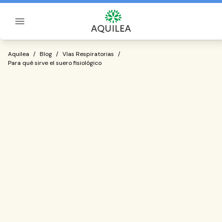
Sobre Aquilea
Para qué sirve el suero fisiológico
Aquilea
/
Blog
/
Vías Respiratorias
/
Para qué sirve el suero fisiológico
una solución salina estéril