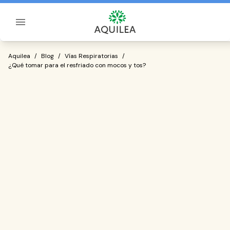
Sobre Aquilea
¿Qué tomar para el resfriado con moco
Aquilea
/
Blog
/
Vías Respiratorias
/
¿Qué tomar para el resfriado con mocos y tos?
las afecciones de
salud más comunes de las vías respiratorias