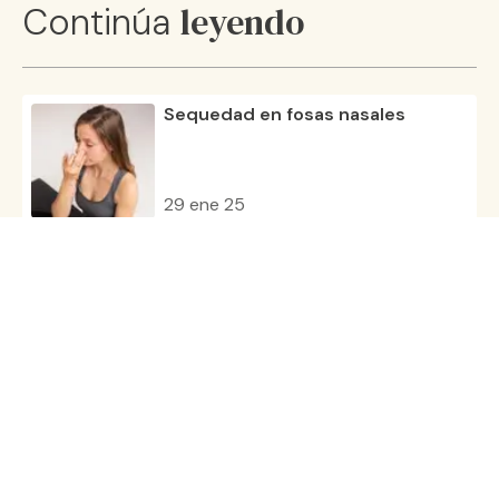
leyendo
Continúa
Sequedad en fosas nasales
29 ene 25
Mocos en la garganta: causas y
como eliminarlos
22 nov 24
Cuáles son los síntomas de la
faringitis
08 nov 24