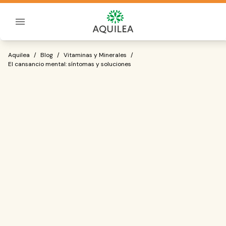
Sobre Aquilea
El cansancio mental: síntomas y soluci
Aquilea
/
Blog
/
Vitaminas y Minerales
/
El cansancio mental: síntomas y soluciones