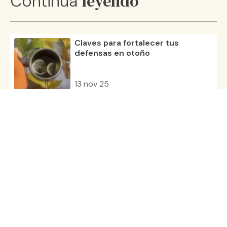
leyendo
Continúa
Claves para fortalecer tus
defensas en otoño
13 nov 25
La Equinácea: beneficios y
propiedades medicinales
23 may 24
La Importancia de la Vitamina D
durante el embarazo
22 dic 21