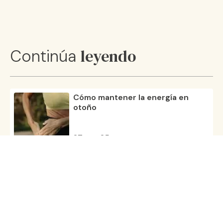
leyendo
Continúa
Cómo mantener la energía en
otoño
27 nov 25
¿Qué es, para qué sirve y por qué
es importante el magnesio?
29 oct 25