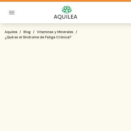
Sobre Aquilea
¿Qué es el Síndrome de Fatiga Crónica
Aquilea
/
Blog
/
Vitaminas y Minerales
/
¿Qué es el Síndrome de Fatiga Crónica?
cansancio crónico