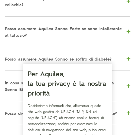
celiachia?
Posso assumere Aquilea Sonno Forte se sono intollerante
al lattosio?
Posso assumere Aquilea Sonno se soffro di diabete?
Per Aquilea,
la tua privacy è la nostra
In cosa si differenzia Aquilea Sonno Forte da Aquilea
Sonno Bistrato Compact?
priorità
Desideriamo informarti che, attraverso questo
sito web gestito da URIACH ITALY, S.r.l. (di
Posso dividere una compressa di Aquilea Sonno Forte?
seguito “URIACH”) utilizziamo cookie tecnici, di
personalizzazione, analitici per esaminare le
abitudini di navigazione del sito web, pubblicitari