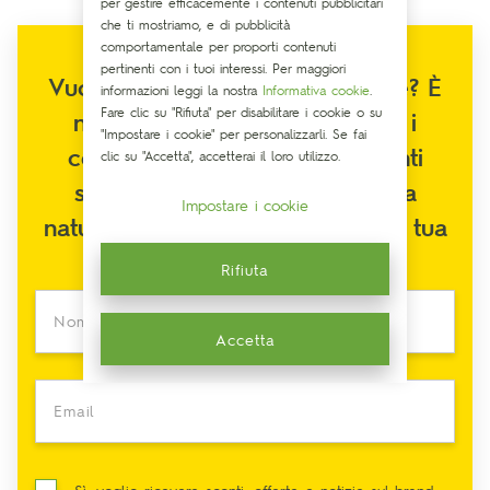
per gestire efficacemente i contenuti pubblicitari
che ti mostriamo, e di pubblicità
comportamentale per proporti contenuti
pertinenti con i tuoi interessi. Per maggiori
Vuoi migliorare il tuo benessere? È
informazioni leggi la nostra
Informativa cookie
.
Fare clic su "Rifiuta" per disabilitare i cookie o su
naturale! Ricevi sulla tua mail i
"Impostare i cookie" per personalizzarli. Se fai
consigli dei nostri espertie tanti
clic su "Accetta", accetterai il loro utilizzo.
suggerimenti per trovare nella
Impostare i cookie
natura la migliore alleata per la tua
voglia di stare bene.
Rifiuta
Nome e cognome
Accetta
Email