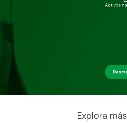
Activos na
Descub
Explora má