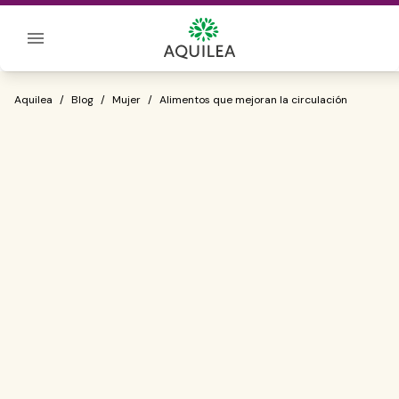
Sobre Aquilea
Alimentos que mejoran la circulación
Aquilea
/
Blog
/
Mujer
/
Alimentos que mejoran la circulación
estar de pie
durante un periodo de tiempo largo no es
bueno para la salud de las piernas