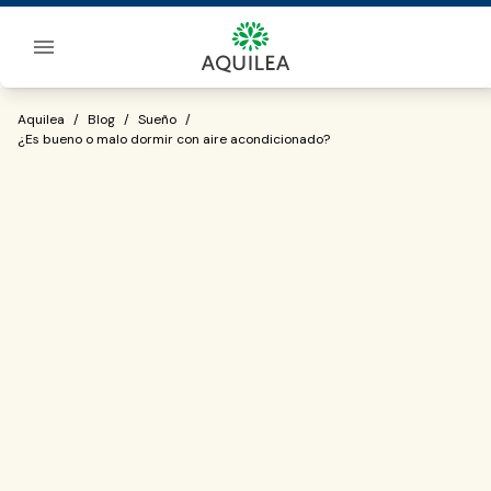
Sobre Aquilea
¿Es bueno o malo dormir con aire acon
Aquilea
/
Blog
/
Sueño
/
¿Es bueno o malo dormir con aire acondicionado?
verano