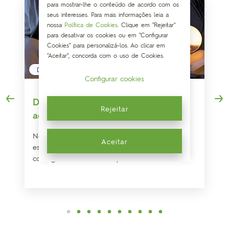
para mostrar-lhe o conteúdo de acordo com os
seus interesses. Para mais informações leia a
nossa
Política de Cookies
. Clique em "Rejeitar"
para desativar os cookies ou em "Configurar
Cookies" para personalizá-los. Ao clicar em
"Aceitar", concorda com o uso de Cookies.
DESCANSO
Configurar cookies
Despertar precoce: Truque para não
Rejeitar
acordar durante a noite
Neste artigo vamos abordar as principais
Aceitar
estratégias para evitar o despertar precoce e
conseguir um descanso reparador.