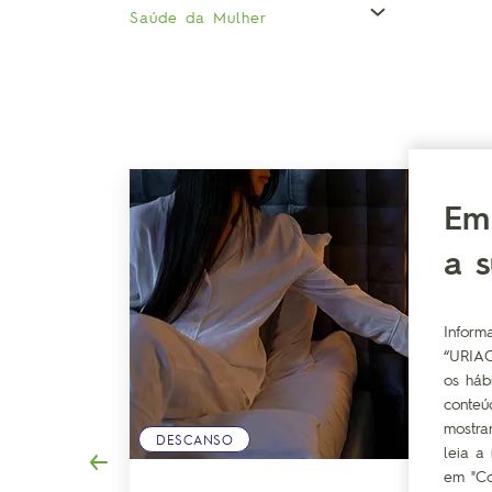
Saúde da Mulher
Em
a 
Inform
“URIAC
os háb
conteú
mostra
DESCANSO
leia a
em "Co