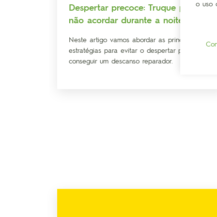
o uso 
mento
Despertar precoce: Truque para
não acordar durante a noite
imento e
Neste artigo vamos abordar as principais
Con
estratégias para evitar o despertar precoce e
conseguir um descanso reparador.