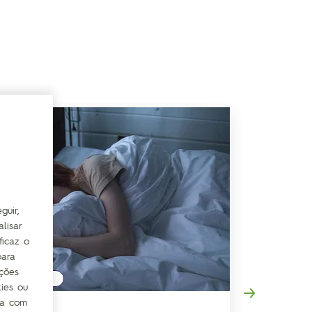
guir,
lisar
ficaz o
para
ações
DESCANSO
DESCANS
kies ou
rda com