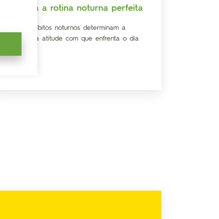
Conheça a rotina noturna perfeita
Como m
Os seus hábitos noturnos determinam a
Descubra 
energia e a atitude com que enfrenta o dia
o seu de
do sono