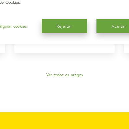
de Cookies.
Como conseguir um bom
descanso?
Neste artigo, irá descobrir várias estratégias
figurar cookies
Rejeitar
Aceitar
para melhorar a qualidade do sono.
Ver todos os artigos