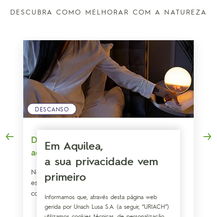
DESCUBRA COMO MELHORAR COM A NATUREZA
DESCANSO
Despertar precoce: Truque para não
Em Aquilea,
acordar durante a noite
a sua privacidade vem
Neste artigo vamos abordar as principais
primeiro
estratégias para evitar o despertar precoce e
conseguir um descanso reparador.
Informamos que, através desta página web
gerida por Uriach Lusa S.A. (a seguir, “URIACH”)
utilizamos cookies técnicas, de personalização,