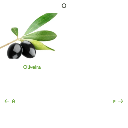
O
Oliveira
Ñ
P