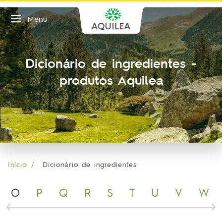
Menu
Dicionário de ingredientes -
produtos Aquilea
Início
Dicionário de ingredientes
O
P
Q
R
S
T
U
V
W