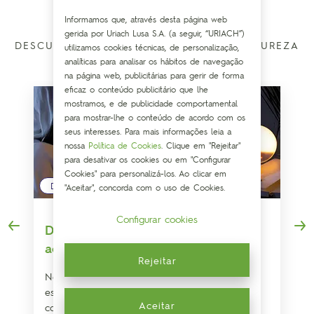
Informamos que, através desta página web
gerida por Uriach Lusa S.A. (a seguir, “URIACH”)
DESCUBRA COMO MELHORAR COM A NATUREZA
utilizamos cookies técnicas, de personalização,
analíticas para analisar os hábitos de navegação
na página web, publicitárias para gerir de forma
eficaz o conteúdo publicitário que lhe
mostramos, e de publicidade comportamental
para mostrar-lhe o conteúdo de acordo com os
seus interesses. Para mais informações leia a
nossa
Política de Cookies
. Clique em "Rejeitar"
para desativar os cookies ou em "Configurar
Cookies" para personalizá-los. Ao clicar em
DESCANSO
"Aceitar", concorda com o uso de Cookies.
Configurar cookies
Despertar precoce: Truque para não
acordar durante a noite
Rejeitar
Neste artigo vamos abordar as principais
estratégias para evitar o despertar precoce e
Aceitar
conseguir um descanso reparador.