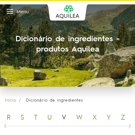
Menu
Dicionário de ingredientes -
produtos Aquilea
Início
Dicionário de ingredientes
R
S
T
U
V
W
X
Y
Z