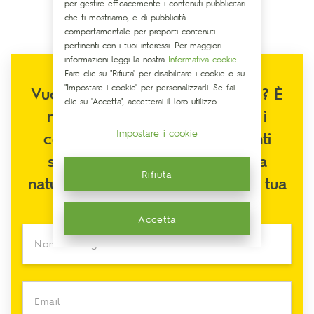
per gestire efficacemente i contenuti pubblicitari
che ti mostriamo, e di pubblicità
comportamentale per proporti contenuti
pertinenti con i tuoi interessi. Per maggiori
informazioni leggi la nostra
Informativa cookie
.
Fare clic su "Rifiuta" per disabilitare i cookie o su
"Impostare i cookie" per personalizzarli. Se fai
Vuoi migliorare il tuo benessere? È
clic su "Accetta", accetterai il loro utilizzo.
naturale! Ricevi sulla tua mail i
Impostare i cookie
consigli dei nostri espertie tanti
suggerimenti per trovare nella
Rifiuta
natura la migliore alleata per la tua
voglia di stare bene.
Accetta
Nome e cognome
Email