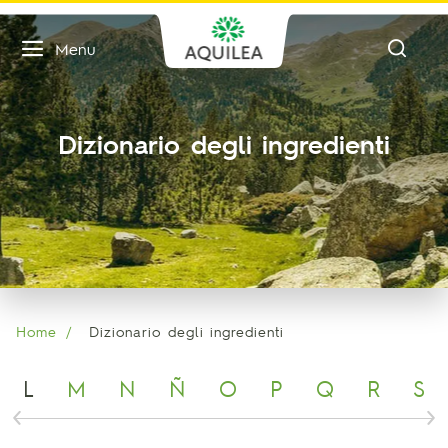
Menu
Dizionario degli ingredienti
Home
Dizionario degli ingredienti
L
M
N
Ñ
O
P
Q
R
S