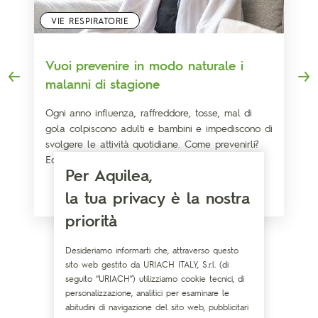
VIE RESPIRATORIE
Vuoi prevenire in modo naturale i
malanni di stagione
Ogni anno influenza, raffreddore, tosse, mal di
gola colpiscono adulti e bambini e impediscono di
svolgere le attività quotidiane. Come prevenirli?
Ecco dodici efficaci strategie naturali
Per Aquilea,
la tua privacy è la nostra
priorità
Desideriamo informarti che, attraverso questo
sito web gestito da URIACH ITALY, S.r.l. (di
seguito “URIACH”) utilizziamo cookie tecnici, di
Scopri il blog di Aquilea
personalizzazione, analitici per esaminare le
abitudini di navigazione del sito web, pubblicitari