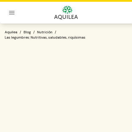
Sobre Aquilea
Las legumbres: Nutritivas, saludables, 
Aquilea
/
Blog
/
Nutrición
/
Las legumbres: Nutritivas, saludables, riquísimas