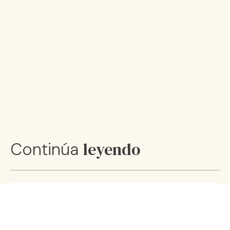
leyendo
Continúa
Cómo preparar un desayuno
completo y nutritivo