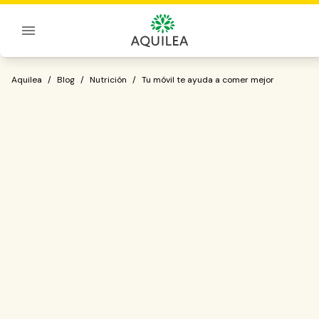
Sobre Aquilea
Tu móvil te ayuda a comer mejor
Aquilea
/
Blog
/
Nutrición
/
Tu móvil te ayuda a comer mejor