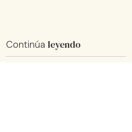
leyendo
Continúa
Cómo preparar un desayuno
completo y nutritivo
08 ene 25
Colágeno: conoce todos sus
beneficios
29 oct 24