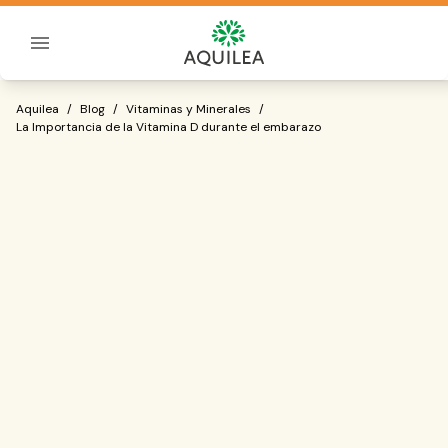
Sobre Aquilea
La Importancia de la Vitamina D duran
Aquilea
/
Blog
/
Vitaminas y Minerales
/
La Importancia de la Vitamina D durante el embarazo
correcto