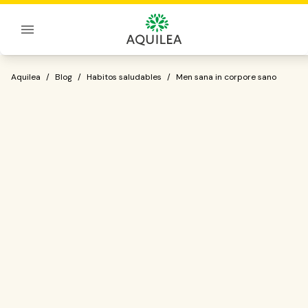
Sobre Aquilea
Men sana in corpore sano
Aquilea
/
Blog
/
Habitos saludables
/
Men sana in corpore sano