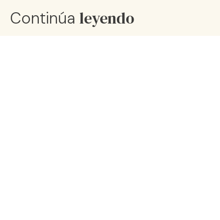
leyendo
Continúa
10 propósitos de Año Nuevo para
mejorar tu bienestar
16 dic 25
Rutinas de autocuidado natural
02 oct 25
¿Cuáles son los pilares para lograr
el bienestar?