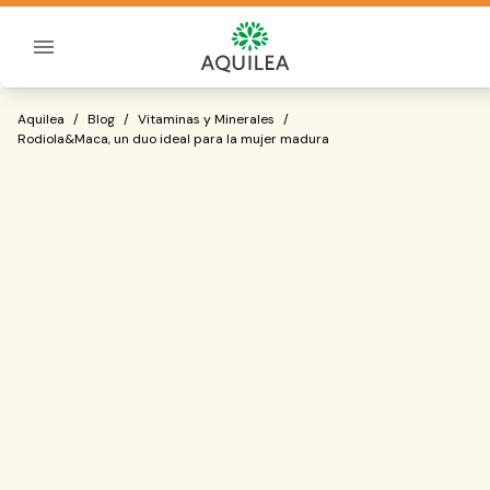
Sobre Aquilea
Rodiola&Maca, un duo ideal para la mu
Aquilea
/
Blog
/
Vitaminas y Minerales
/
Rodiola&Maca, un duo ideal para la mujer madura
una mujer experimenta falta de deseo
sexual