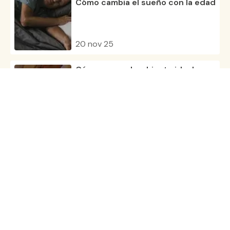
Cómo cambia el sueño con la edad
20 nov 25
Cómo crear el ambiente ideal para
dormir
23 oct 25
Conoce la rutina nocturna
perfecta
20 oct 25
Todos los artículos