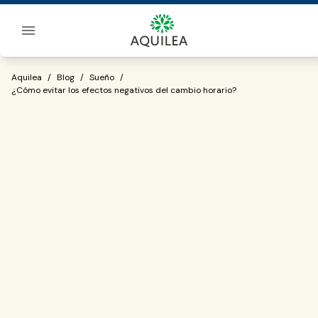
Sobre Aquilea
¿Cómo evitar los efectos negativos del
Aquilea
/
Blog
/
Sueño
/
¿Cómo evitar los efectos negativos del cambio horario?
Vuelve a la rutina sin complicaciones: consejos