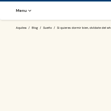
Menu
Si quieres dormir bien, olvídate del w
Aquilea
/
Blog
/
Sueño
/
Si quieres dormir bien, olvídate del 